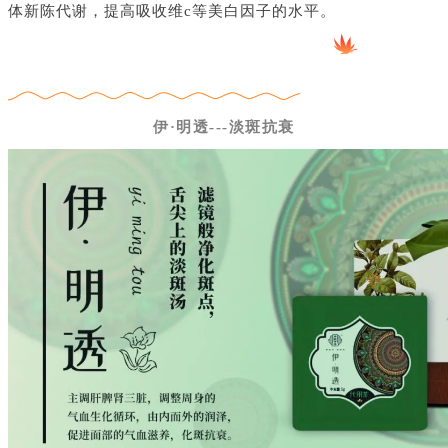
体新陈代谢，提高吸收维c等美白因子的水平。
伊·明透---淡斑抗衰