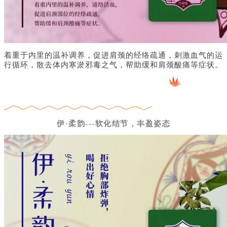
着重于内里的温补调养，促进肩颈的经络疏通，刺激血气的运
行循环，散去体内寒淤邪毒之气，帮助缓和肩颈酸痛等症状。
伊·柔韵---软化结节，丰盈姿态