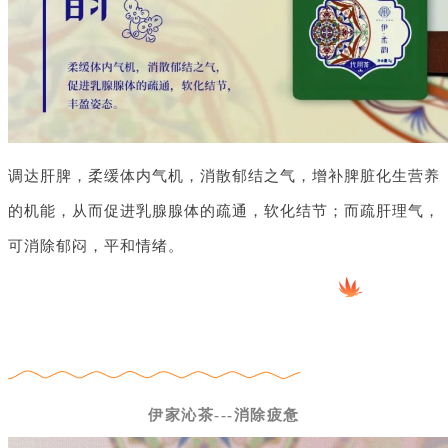
调达肝脾，柔缓体内气机，消散郁结之气，增补脾脏化生营养
的机能，从而促进乳腺腺体的疏通，软化结节；而疏肝理气，
可消除郁闷，平和情绪。
伊家沁茶---消除疲惫