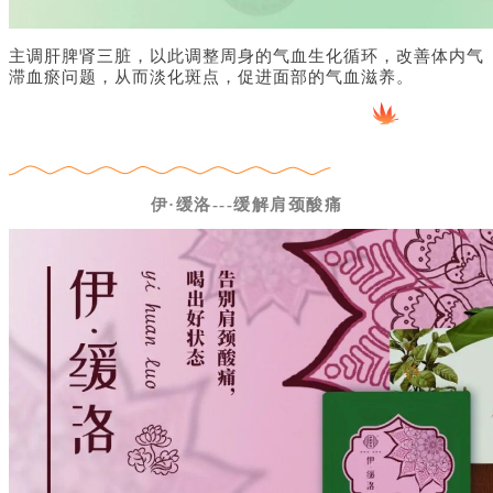
主调肝脾肾三脏，以此调整周身的气血生化循环，改善体内气
滞血瘀问题，从而淡化斑点，促进面
部的气血滋养。
伊·缓洛---缓解肩颈酸痛