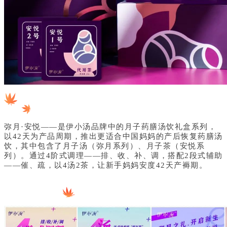
弥月·安悦——是伊小汤品牌中的月子药膳汤饮礼盒系列，
以42天为产品周期，推出更适合中国妈妈的产后恢复药膳汤
饮，其中包含了月子汤（弥月系列）、月子茶（安悦系
列）。通过4阶式调理——排、收、补、调，搭配2段式辅助
——催、疏，以4汤2茶，让新手妈妈安度42天产褥期。