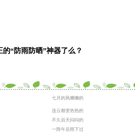
正的“防雨防晒”神器了么？
七月的风懒懒的
连云都变热热的
不久后天闷闷的
一阵午后雨下过